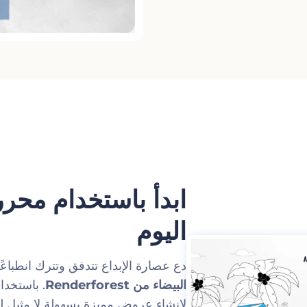
ابدأ باستخدام محرر
اليوم
دع عصارة الإبداع تتدفق وتترك انطباعً
البيضاء من Renderforest
. باستخدا
لإنشاء عروض مميزة بسهولة لا مثيل ل