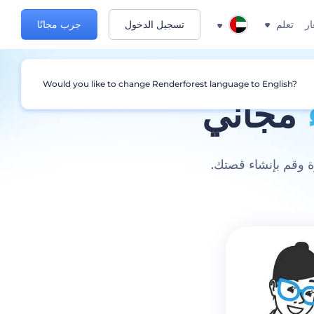
ار
تعلم
تسجيل الدخول
جرب مجانًا
Would you like to change Renderforest language to English?
مجاني
ة وقم بإنشاء قصتك.