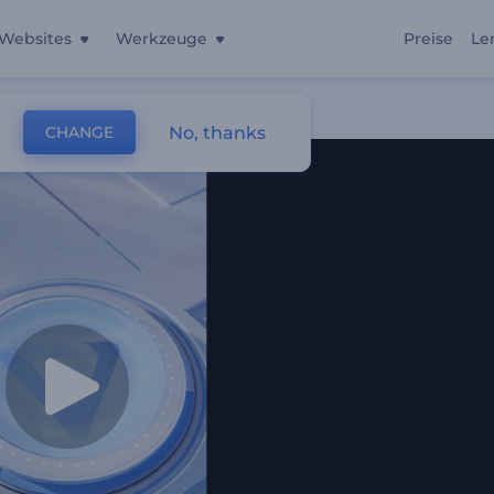
Websites
Werkzeuge
Preise
Le
No, thanks
CHANGE