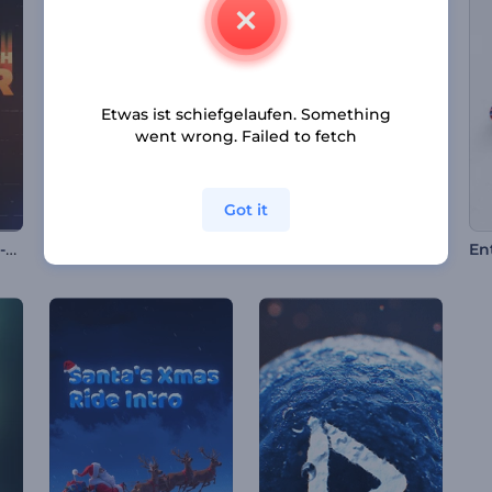
Etwas ist schiefgelaufen. Something
went wrong. Failed to fetch
Got it
Nostalgischer Glitch-Opener
Grüner Umwelt-Opener
Streifen-Logo-Reveal