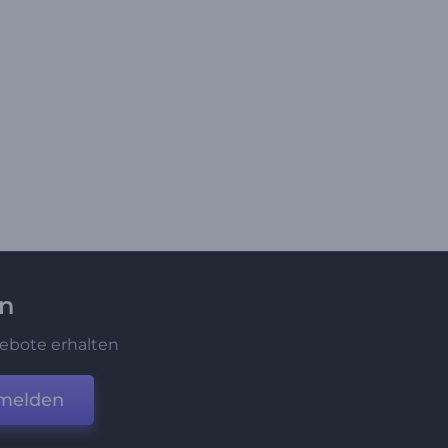
en
ebote erhalten
melden