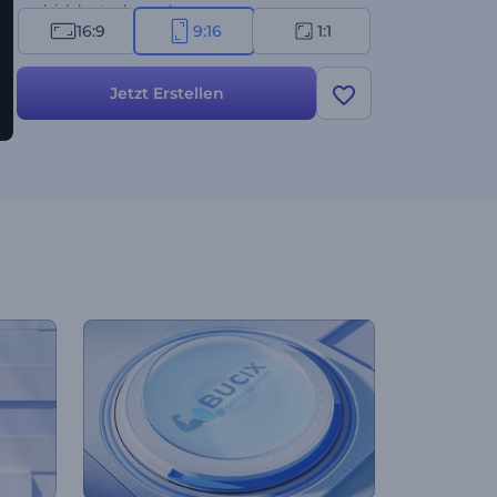
es gleich kostenlos aus!
16:9
9:16
1:1
Jetzt Erstellen