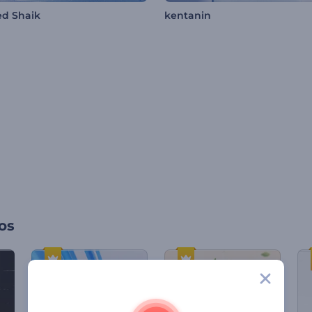
d Shaik
kentanin
os