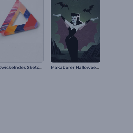
Entwickelndes Sketch Logo
Makaberer Halloween-Opener