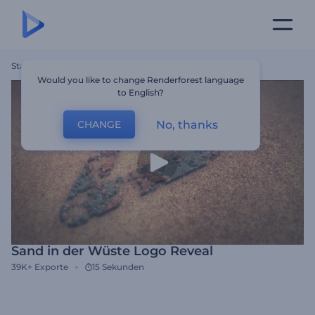
Startseite
Vorlagen
Sand In Der Wüste Logo Reveal
Would you like to change Renderforest language
to English?
No, thanks
CHANGE
Sand in der Wüste Logo Reveal
39K+
Exporte
15 Sekunden