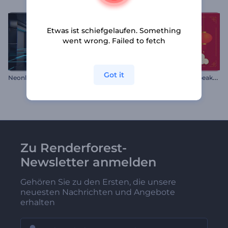
Etwas ist schiefgelaufen. Something
went wrong. Failed to fetch
Got it
C
hinesisches Neujahr Werbeaktion
Neonlicht Raum
Zu Renderforest-
Newsletter anmelden
Gehören Sie zu den Ersten, die unsere
neuesten Nachrichten und Angebote
erhalten