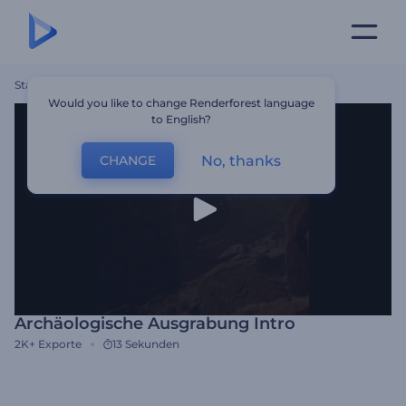
Startseite
Vorlagen
Archäologische Ausgrabung Intro
Would you like to change Renderforest language
to English?
No, thanks
CHANGE
Archäologische Ausgrabung Intro
2K+
Exporte
13 Sekunden