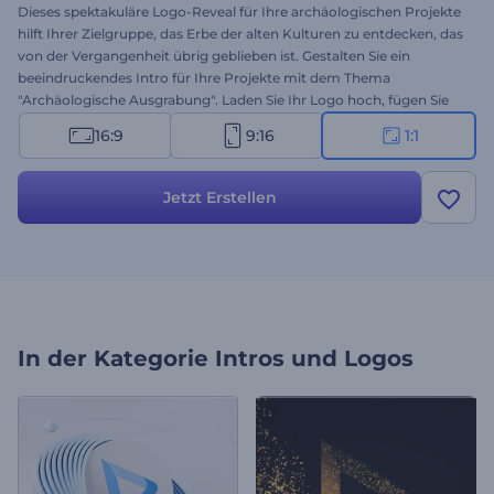
Dieses spektakuläre Logo-Reveal für Ihre archäologischen Projekte
hilft Ihrer Zielgruppe, das Erbe der alten Kulturen zu entdecken, das
von der Vergangenheit übrig geblieben ist. Gestalten Sie ein
beeindruckendes Intro für Ihre Projekte mit dem Thema
"Archäologische Ausgrabung". Laden Sie Ihr Logo hoch, fügen Sie
eine Tagline hinzu, und machen Sie sich bereit, alle mit einem
16:9
9:16
1:1
mitreißenden thematischen Intro zu verblüffen. Perfekt für
archäologische Dienstleistungen, Unternehmen und Berater und
viele weitere Projekte. Testen Sie diese Vorlage jetzt!
Jetzt Erstellen
In der Kategorie
Intros und Logos