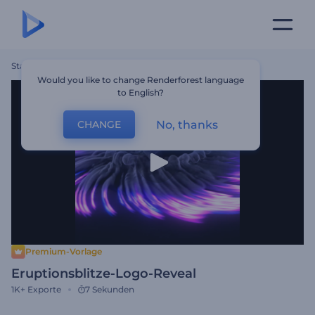
Startseite
Vorlagen
Eruptionsblitze-Logo-Reveal
Would you like to change Renderforest language
to English?
No, thanks
CHANGE
Premium-Vorlage
Eruptionsblitze-Logo-Reveal
1K+
Exporte
7 Sekunden