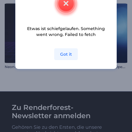
Etwas ist schiefgelaufen. Something
went wrong. Failed to fetch
Got it
M
inimalistischer Schatten Opener
Neon-Vize-Stadt Intro
Zu Renderforest-
Newsletter anmelden
Gehören Sie zu den Ersten, die unsere