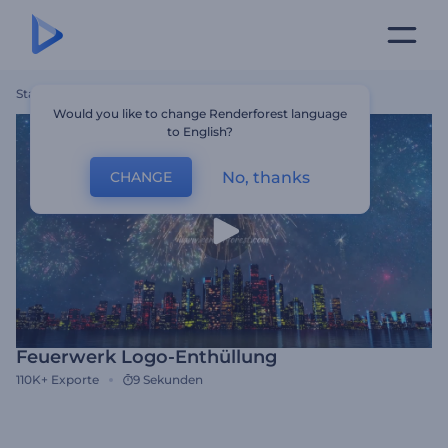
Startseite
Vorlagen
Feuerwerk Logo-Enthüllung
Would you like to change Renderforest language
to English?
No, thanks
CHANGE
Feuerwerk Logo-Enthüllung
110K+
Exporte
9 Sekunden