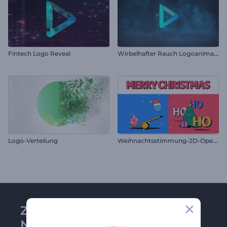
W
irbelhafter Rauch Logoanimation
Fintech Logo Reveal
W
eihnachtsstimmung-2D-Opener
Logo-Verteilung
Zu Renderforest-
Newsletter anmelden