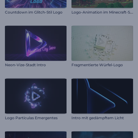
L
ogo-Animation im Minecraft-Stil
Countdown im Glitch-Stil Logo
Neon-Vize-Stadt Intro
Fragmentierte Würfel-Logo
Logo Partículas Emergentes
Intro mit gedämpftem Licht