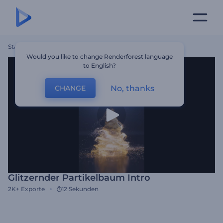
Startseite
Vorlagen
Glitzernder Partikelbaum Intro
Would you like to change Renderforest language
to English?
No, thanks
CHANGE
Glitzernder Partikelbaum Intro
2K+
Exporte
12 Sekunden