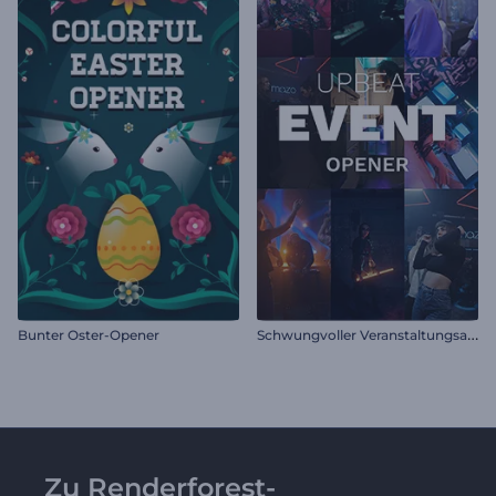
S
chwungvoller Veranstaltungsauftakt
Bunter Oster-Opener
Zu Renderforest-