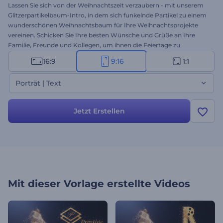
Lassen Sie sich von der Weihnachtszeit verzaubern - mit unserem
Glitzerpartikelbaum-Intro, in dem sich funkelnde Partikel zu einem
wunderschönen Weihnachtsbaum für Ihre Weihnachtsprojekte
vereinen. Schicken Sie Ihre besten Wünsche und Grüße an Ihre
Familie, Freunde und Kollegen, um ihnen die Feiertage zu
verschönern und zu versüßen. Geben Sie Ihre herzerwärmenden
16:9
9:16
1:1
Texte ein, laden Sie Ihr Logo hoch, und fügen Sie festliche
Hintergrundmusik hinzu, um eine einzigartige Videobotschaft für
Porträt | Text
die Feiertage zu erstellen. Perfekt geeignet für
Weihnachtseinführungen, Videogrüße, Einladungen zu
Weihnachtsfeiern und viele weitere Projekte. Probieren Sie es jetzt
Jetzt Erstellen
aus!
Mit dieser Vorlage erstellte Videos