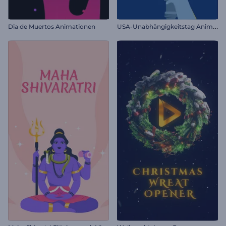
U
SA-Unabhängigkeitstag Animationen
Dia de Muertos Animationen