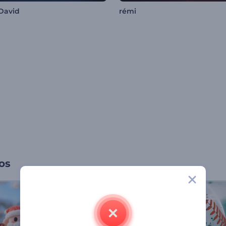
 David
rémi
os