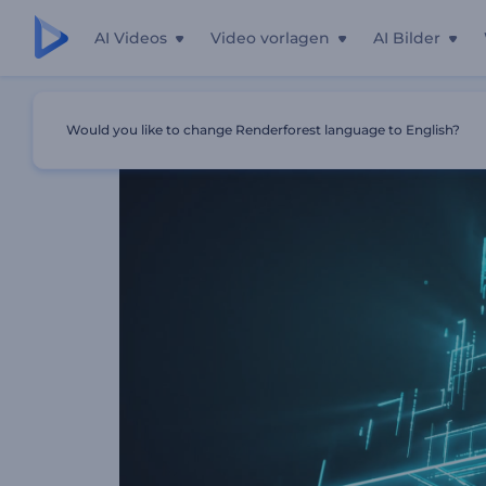
AI Videos
Video vorlagen
AI Bilder
Startseite
Vorlagen
Imaginärer Neonwürfel
Would you like to change Renderforest language to English?