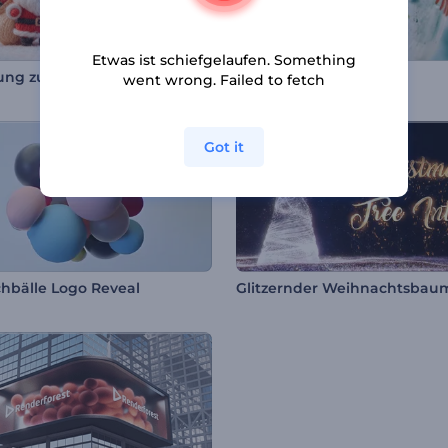
Etwas ist schiefgelaufen. Something
Einleitung zu „Gestricktes Weihnachten“
3D Sportbälle-Logo
went wrong. Failed to fetch
Got it
hbälle Logo Reveal