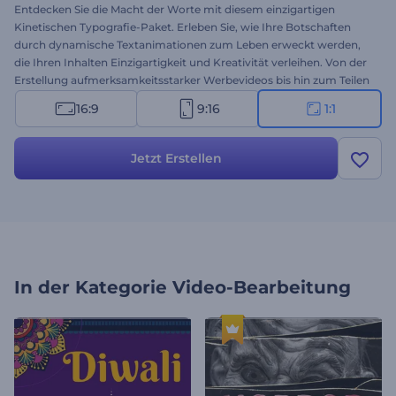
Entdecken Sie die Macht der Worte mit diesem einzigartigen
Kinetischen Typografie-Paket. Erleben Sie, wie Ihre Botschaften
durch dynamische Textanimationen zum Leben erweckt werden,
die Ihren Inhalten Einzigartigkeit und Kreativität verleihen. Von der
Erstellung aufmerksamkeitsstarker Werbevideos bis hin zum Teilen
wirkungsvoller Social-Media-Inhalte bietet diese Vorlage
16:9
9:16
1:1
verschiedene Typografie-Animationen, die Ihre Texte in fesselnde
visuelle Geschichten verwandeln. Die Anpassung ist mühelos:
Wählen Sie Ihre bevorzugten Szenen aus und fangen Sie an, sie mit
Jetzt Erstellen
Ihren Texten, Bildern, Videos, Hintergrundmusik oder Voice-over zu
personalisieren. Erstellen Sie jetzt und hinterlassen Sie einen
bleibenden Eindruck bei Ihrem Publikum!
In der Kategorie
Video-Bearbeitung