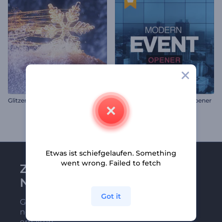
Glitzernde Schneeflocke Intro
Moderner Veranstaltungsopener
Etwas ist schiefgelaufen. Something
went wrong. Failed to fetch
Zu Renderforest-
Newsletter anmelden
Got it
Gehören Sie zu den Ersten, die unsere
neuesten Nachrichten und Angebote
erhalten