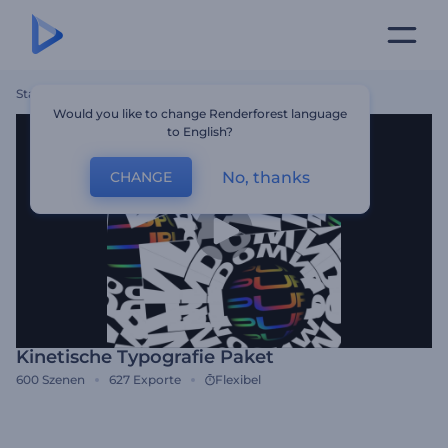
Startseite
Vorlagen
Kinetische Typografie Paket
Would you like to change Renderforest language
to English?
No, thanks
CHANGE
Kinetische Typografie Paket
600
Szenen
627
Exporte
Flexibel