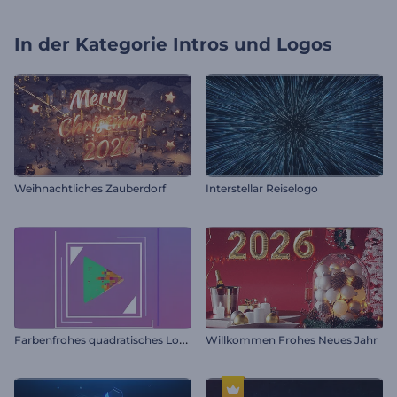
In der Kategorie
Intros und Logos
Weihnachtliches Zauberdorf
Interstellar Reiselogo
F
arbenfrohes quadratisches Logo Reveal
Willkommen Frohes Neues Jahr