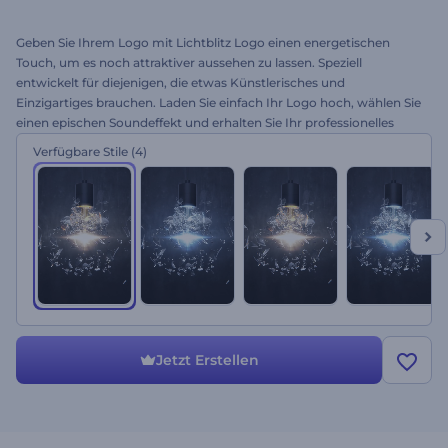
Geben Sie Ihrem Logo mit Lichtblitz Logo einen energetischen
Touch, um es noch attraktiver aussehen zu lassen. Speziell
entwickelt für diejenigen, die etwas Künstlerisches und
Einzigartiges brauchen. Laden Sie einfach Ihr Logo hoch, wählen Sie
einen epischen Soundeffekt und erhalten Sie Ihr professionelles
Logo Reveal in wenigen Minuten! Perfekt für YouTube-
Verfügbare Stile
(4)
Kanaleinführungen, Präsentationseröffnungen, TV-Spots, effektive
Eröffnungen und vieles mehr. Bringen Sie Ihr Logo zum Leuchten,
probieren Sie diese brandneue Vorlage aus!
Jetzt Erstellen