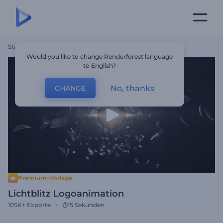
Startseite
Vorlagen
Lichtblitz Logoanimation
Would you like to change Renderforest language
to English?
No, thanks
CHANGE
Premium-Vorlage
Lichtblitz Logoanimation
105K+
Exporte
15 Sekunden