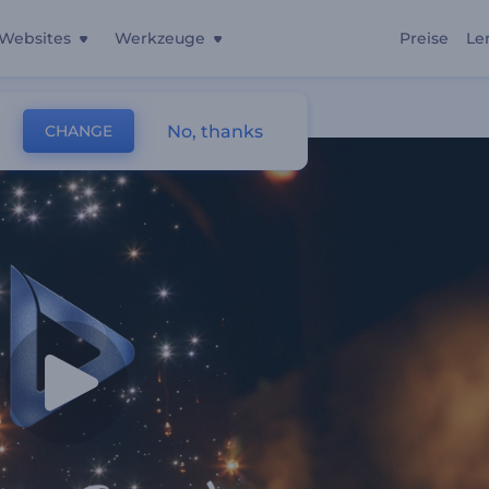
Websites
Werkzeuge
Preise
Le
ner
No, thanks
CHANGE