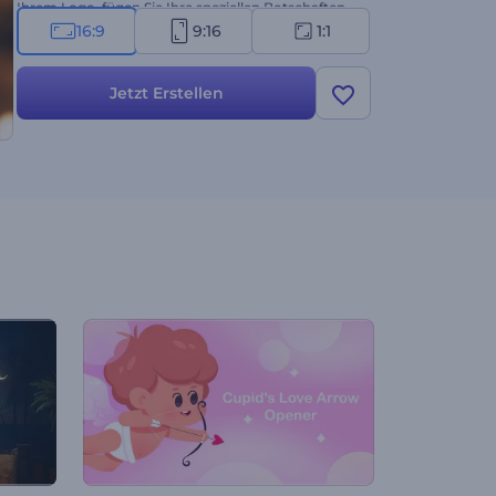
Ihrem Logo, fügen Sie Ihre speziellen Botschaften
hinzu und wählen Sie die perfekte
16:9
9:16
1:1
Hintergrundmusik, um einen unvergesslichen
Ramadan-Opener zu kreieren. Jetzt gestalten!
Jetzt Erstellen