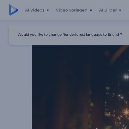
AI Videos
Video vorlagen
AI Bilder
Startseite
Vorlagen
Beleuchteter Ramadan-Video-Ope
Would you like to change Renderforest language to English?