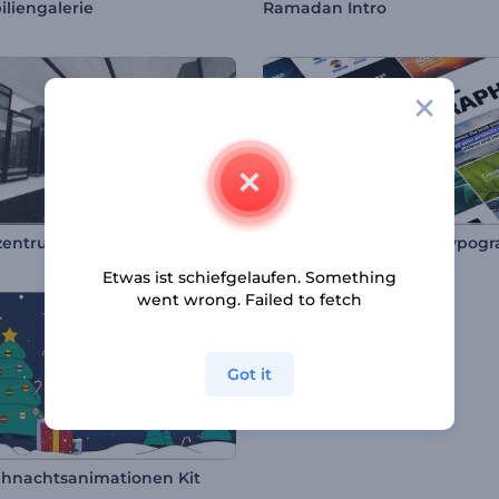
liengalerie
Ramadan Intro
entrum Typografie
Etwas ist schiefgelaufen. Something
went wrong. Failed to fetch
Got it
hnachtsanimationen Kit