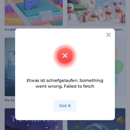
F
röhliche Weihnachts-Cartoon-Einleitung
Kinetische Kugeln Logo-Reveal
Etwas ist schiefgelaufen. Something
went wrong. Failed to fetch
Eis Explosion Logo
Liquid Glass Logo Reveal
Got it