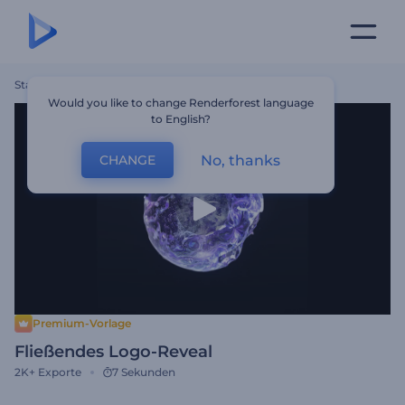
Startseite
Vorlagen
Fließendes Logo-Reveal
Would you like to change Renderforest language
to English?
No, thanks
CHANGE
Premium-Vorlage
Fließendes Logo-Reveal
2K+
Exporte
7 Sekunden