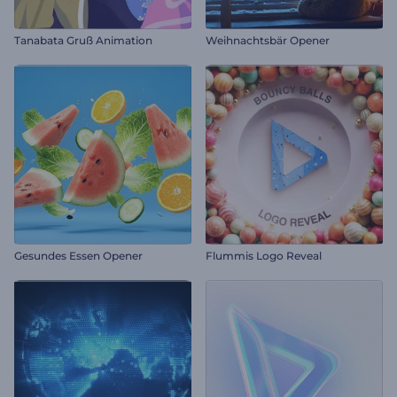
Tanabata Gruß Animation
Weihnachtsbär Opener
Gesundes Essen Opener
Flummis Logo Reveal