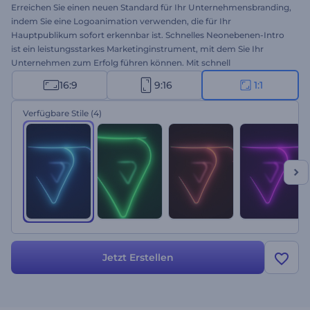
Erreichen Sie einen neuen Standard für Ihr Unternehmensbranding,
indem Sie eine Logoanimation verwenden, die für Ihr
Hauptpublikum sofort erkennbar ist. Schnelles Neonebenen-Intro
ist ein leistungsstarkes Marketinginstrument, mit dem Sie Ihr
Unternehmen zum Erfolg führen können. Mit schnell
herauszoomenden Neonebenen wird dieses Intro sicher einen
16:9
9:16
1:1
hervorragenden Eindruck bei Ihren Zuschauern hinterlassen und
das Interesse an Ihrem Unternehmen steigern. Sie brauchen nur Ihr
Verfügbare Stile
(4)
Logo hochzuladen, die gewünschte Stiloption auszuwählen, Ihren
Slogan zu schreiben und auf Ihr professionell animiertes Intro zu
warten. Perfekt geeignet für Unternehmensvorstellungen,
Produkt- oder Dienstleistungswerbung, Präsentationseröffnungen,
Intros oder Outros von Kanälen, Werbespots und vieles mehr.
Probieren Sie es jetzt aus!
Jetzt Erstellen