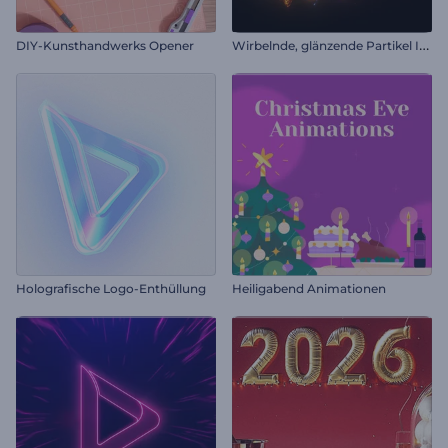
W
irbelnde, glänzende Partikel Intro
DIY-Kunsthandwerks Opener
Holografische Logo-Enthüllung
Heiligabend Animationen