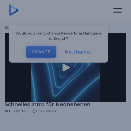
Startseite
Vorlagen
Schnelles Intro Für Neonebenen
Would you like to change Renderforest language
to English?
No, thanks
CHANGE
Schnelles Intro für Neonebenen
1K+
Exporte
7 Sekunden