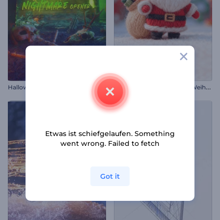
E
inleitung zu „Gestricktes Weihnachten“
Halloween Alptraum Opener
Etwas ist schiefgelaufen. Something
went wrong. Failed to fetch
Got it