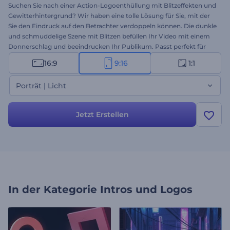
Suchen Sie nach einer Action-Logoenthüllung mit Blitzeffekten und
Gewitterhintergrund? Wir haben eine tolle Lösung für Sie, mit der
Sie den Eindruck auf den Betrachter verdoppeln können. Die dunkle
und schmuddelige Szene mit Blitzen befüllen Ihr Video mit einem
Donnerschlag und beeindrucken Ihr Publikum. Passt perfekt für
Fernsehshow, Intros, Outros, Trailer, Opener, um Ihre YouTube-
16:9
9:16
1:1
Channel vorzustellen und Ihre neusten Ideen zu bewerben. Fühlen
Sie den Moment, indem Sie einfach Ihr Logo hochladen, den Text
Porträt | Licht
und die Musik hinzufügen. Ihr Vide ist in wenigen Minuten fertig!
Jetzt Erstellen
In der Kategorie
Intros und Logos