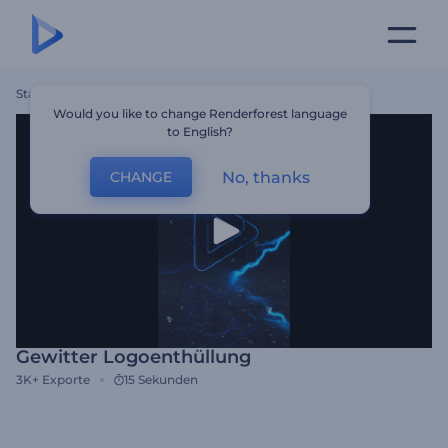
Startseite
Vorlagen
Gewitter Logoenthüllung
Would you like to change Renderforest language
to English?
No, thanks
CHANGE
Gewitter Logoenthüllung
3K+
Exporte
15 Sekunden