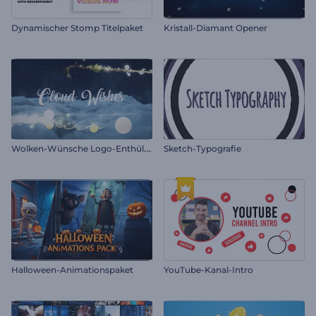
Dynamischer Stomp Titelpaket
Kristall-Diamant Opener
W
olken-Wünsche Logo-Enthüllung
Sketch-Typografie
Halloween-Animationspaket
YouTube-Kanal-Intro