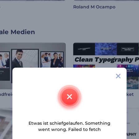
o
Roland M Ocampo
iale Medien
Einwandfreies Set für Unternehmen
Einfaches Typografiepaket
Etwas ist schiefgelaufen. Something
went wrong. Failed to fetch