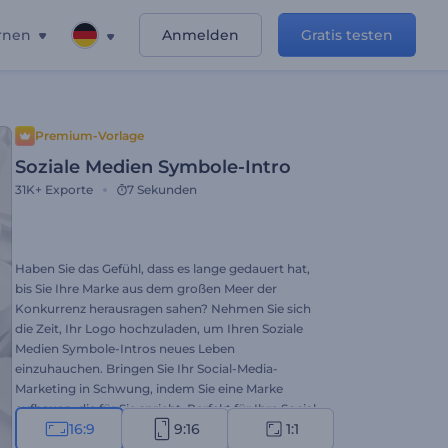
rnen
Anmelden
Gratis testen
Premium-Vorlage
Soziale Medien Symbole-Intro
31K+
Exporte
7 Sekunden
Haben Sie das Gefühl, dass es lange gedauert hat,
bis Sie Ihre Marke aus dem großen Meer der
Konkurrenz herausragen sahen? Nehmen Sie sich
die Zeit, Ihr Logo hochzuladen, um Ihren Soziale
Medien Symbole-Intros neues Leben
einzuhauchen. Bringen Sie Ihr Social-Media-
Marketing in Schwung, indem Sie eine Marke
aufbauen, die für Sie spricht. Perfekt für Ihre Social-
16:9
9:16
1:1
Media-Anzeigen, YouTube-Kanal-Intros,