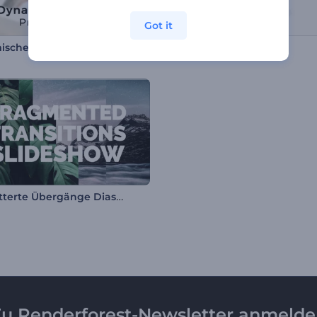
Got it
Dynamische Instagram-Profil-Promo
Zitat-Typografie-Paket
Zersplitterte Übergänge Diashow
u Renderforest-Newsletter anmeld