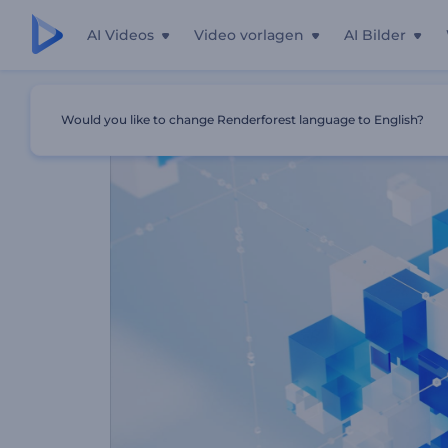
AI Videos
Video vorlagen
AI Bilder
Startseite
Vorlagen
Tech-Glaswürfel Opener
Would you like to change Renderforest language to English?