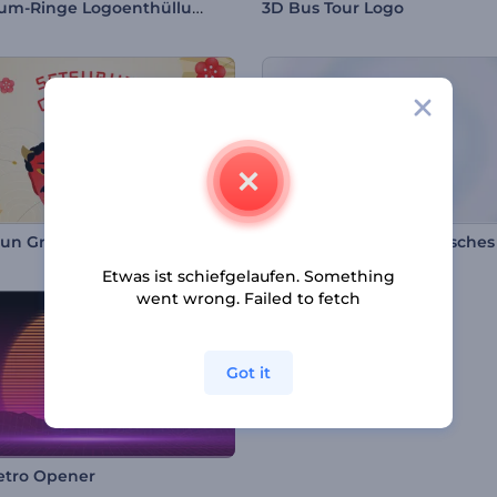
Weltraum-Ringe Logoenthüllung
3D Bus Tour Logo
un Gruß Animationen
Etwas ist schiefgelaufen. Something
went wrong. Failed to fetch
Got it
etro Opener