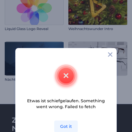
Liquid Glass Logo Reveal
Weihnachtswunder Intro
Nächtlicher Wirbelsturm Logo
Einfache Optik Opener
Etwas ist schiefgelaufen. Something
went wrong. Failed to fetch
Zu Renderforest-
Got it
Newsletter anmelden