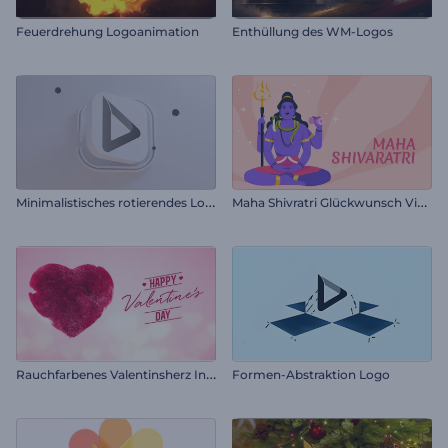
Feuerdrehung Logoanimation
Enthüllung des WM-Logos
M
inimalistisches rotierendes Logo
M
aha Shivratri Glückwunsch Video
R
auchfarbenes Valentinsherz Intro
Formen-Abstraktion Logo