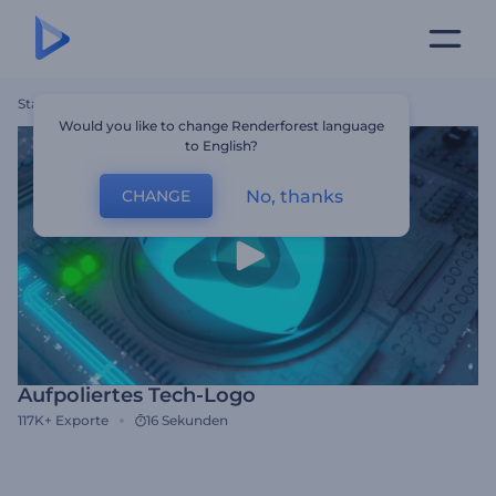
Startseite
Vorlagen
Aufpoliertes Tech-Logo
Would you like to change Renderforest language
to English?
No, thanks
CHANGE
Aufpoliertes Tech-Logo
117K+
Exporte
16 Sekunden