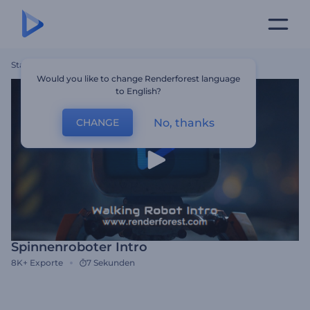
Startseite
Vorlagen
Spinnenroboter Intro
Would you like to change Renderforest language
to English?
No, thanks
CHANGE
Spinnenroboter Intro
8K+
Exporte
7 Sekunden