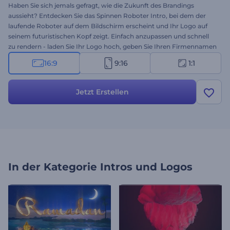
Haben Sie sich jemals gefragt, wie die Zukunft des Brandings
aussieht? Entdecken Sie das Spinnen Roboter Intro, bei dem der
laufende Roboter auf dem Bildschirm erscheint und Ihr Logo auf
seinem futuristischen Kopf zeigt. Einfach anzupassen und schnell
zu rendern - laden Sie Ihr Logo hoch, geben Sie Ihren Firmennamen
und Slogan ein, und wählen Sie eine passende Hintergrundmusik.
16:9
9:16
1:1
Hervorragend geeignet für KI, digitale Innovation, Sci-Fi, Spiele,
Cyberspace oder alles Futuristische. Erstellen Sie jetzt und starten
Sie mit Ihrer Marke in die Zukunft!
Jetzt Erstellen
In der Kategorie
Intros und Logos