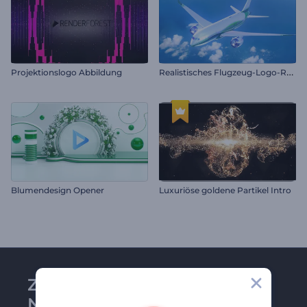
R
ealistisches Flugzeug-Logo-Reveal
Projektionslogo Abbildung
Blumendesign Opener
Luxuriöse goldene Partikel Intro
Zu Renderforest-
Newsletter anmelden