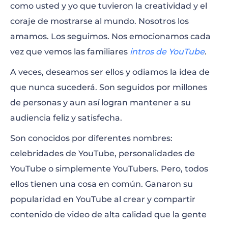
como usted y yo que tuvieron la creatividad y el
Yuya
coraje de mostrarse al mundo. Nosotros los
Jacksepticeye
amamos. Los seguimos. Nos emocionamos cada
vez que vemos las familiares
intros de YouTube
.
Ninja
A veces, deseamos ser ellos y odiamos la idea de
Shane
que nunca sucederá. Son seguidos por millones
DanTDM
de personas y aun así logran mantener a su
audiencia feliz y satisfecha.
Nigahiga
Son conocidos por diferentes nombres:
JennaMarbles
celebridades de YouTube, personalidades de
YouTube o simplemente YouTubers. Pero, todos
Logan Paul Vlogs
ellos tienen una cosa en común. Ganaron su
Jake Paul
popularidad en YouTube al crear y compartir
contenido de video de alta calidad que la gente
CanalCanalha