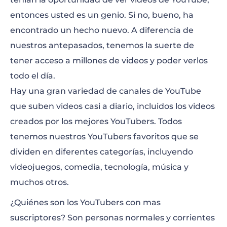
Whinderssonnunes
entonces usted es un genio. Si no, bueno, ha
encontrado un hecho nuevo. A diferencia de
elrubiusOMG
nuestros antepasados, tenemos la suerte de
Felipe Neto
tener acceso a millones de videos y poder verlos
todo el día.
Fernanfloo
Hay una gran variedad de canales de YouTube
VEGETTA777
que suben videos casi a diario, incluidos los videos
creados por los mejores YouTubers. Todos
Luisito Comunica
tenemos nuestros YouTubers favoritos que se
Luccas Neto – LUCCAS TOON
dividen en diferentes categorías, incluyendo
videojuegos, comedia, tecnología, música y
VanossGaming
muchos otros.
Rezendeevil
¿Quiénes son los YouTubers con mas
Markiplier
suscriptores? Son personas normales y corrientes