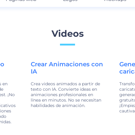
Videos
eo
Crear Animaciones con
Gene
IA
caric
s en
Crea videos animados a partir de
Transfo
de
texto con IA. Convierte ideas en
caricat
st. ¡No
animaciones profesionales en
generad
línea en minutos. No se necesitan
gratuit
icativos
habilidades de animación.
¡Empiez
iones
cautiv
ndo
nidas.