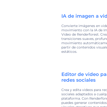
IA de imagen a vi
Convierte imágenes en vid
movimiento con la IA de I
Video de Renderforest. Cre
transiciones suaves, profun
movimiento automáticame
partir de contenidos visual
estáticos.
Editor de video pa
redes sociales
Crea y edita videos para re
sociales adaptados a cualq
plataforma. Con Renderfore
puedes generar contenidos
visuales atractivos que pot