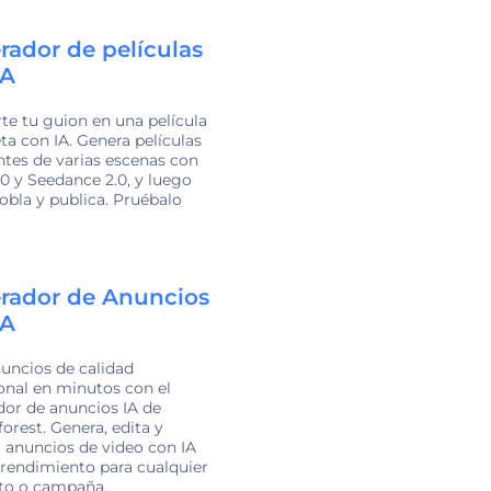
rador de películas
IA
te tu guion en una película
a con IA. Genera películas
tes de varias escenas con
.0 y Seedance 2.0, y luego
dobla y publica. Pruébalo
rador de Anuncios
IA
uncios de calidad
onal en minutos con el
or de anuncios IA de
orest. Genera, edita y
 anuncios de video con IA
 rendimiento para cualquier
to o campaña.