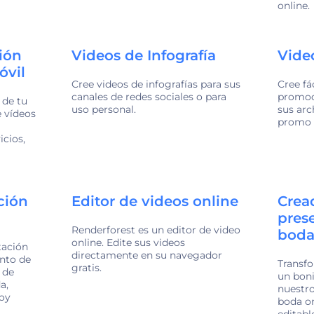
online.
ión
Videos de Infografía
Vide
óvil
Cree videos de infografías para sus
Cree fá
canales de redes sociales o para
promoci
 de tu
uso personal.
sus arc
 vídeos
promo e
icios,
ación
Editor de videos online
Crea
pres
Renderforest es un editor de video
bod
online. Edite sus videos
tación
directamente en su navegador
nto de
Transfo
gratis.
 de
un boni
a,
nuestro
hoy
boda onl
editabl