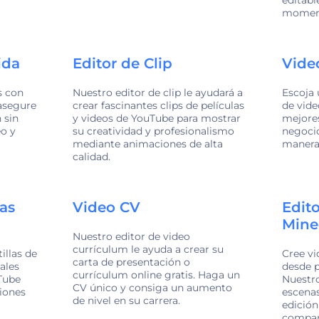
moment
ida
Editor de Clip
Vide
s con
Nuestro editor de clip le ayudará a
Escoja 
 asegure
crear fascinantes clips de películas
de vide
 sin
y videos de YouTube para mostrar
mejore
eo y
su creatividad y profesionalismo
negocio
mediante animaciones de alta
manera 
calidad.
as
Video CV
Edit
Mine
Nuestro editor de video
currículum le ayuda a crear su
illas de
Cree vi
carta de presentación o
ales
desde p
currículum online gratis. Haga un
uTube
Nuestro
CV único y consiga un aumento
iones
escenas
de nivel en su carrera.
edición
compar