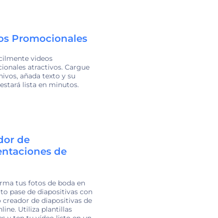
os Promocionales
cilmente videos
onales atractivos. Cargue
hivos, añada texto y su
stará lista en minutos.
dor de
entaciones de
a
rma tus fotos de boda en
to pase de diapositivas con
 creador de diapositivas de
ine. Utiliza plantillas
es y ten tu vídeo listo en un