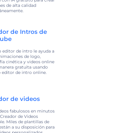
s de alta calidad
táneamente.
dor de Intros de
ube
 editor de intro le ayuda a
nimaciones de logo,
fía cinética y videos online
manera gratuita usando
 editor de intro online.
dor de videos
deos fabulosos en minutos
 Creador de Videos
e. Miles de plantillas de
están a su disposición para
ideos personalizados.