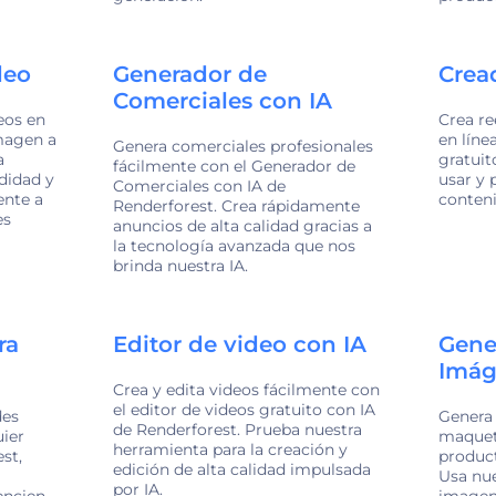
deo
Generador de
Cread
Comerciales con IA
eos en
Crea re
magen a
en líne
Genera comerciales profesionales
a
gratuit
fácilmente con el Generador de
didad y
usar y 
Comerciales con IA de
nte a
conteni
Renderforest. Crea rápidamente
es
anuncios de alta calidad gracias a
la tecnología avanzada que nos
brinda nuestra IA.
ra
Editor de video con IA
Gene
Imág
Crea y edita videos fácilmente con
el editor de videos gratuito con IA
des
Genera
de Renderforest. Prueba nuestra
uier
maqueta
herramienta para la creación y
st,
product
edición de alta calidad impulsada
Usa nue
por IA.
encien
imagen 