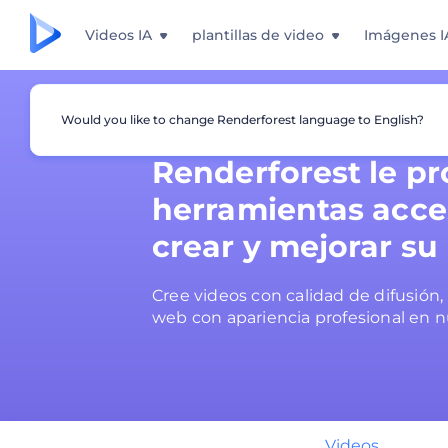
Videos IA
plantillas de video
Imágenes I
Would you like to change Renderforest language to English?
Renderforest le p
herramientas acce
crear y mejorar su
Cree videos con calidad de difusión, 
web con apariencia profesional en n
Videos