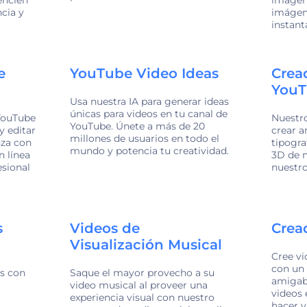
ncia y
imágene
.
instan
e
YouTube Video Ideas
Crea
YouT
Usa nuestra IA para generar ideas
únicas para videos en tu canal de
 YouTube
Nuestro
YouTube. Únete a más de 20
y editar
crear a
millones de usuarios en todo el
nza con
tipogra
mundo y potencia tu creatividad.
n línea
3D de 
esional
nuestro
s
Videos de
Crea
Visualización Musical
Cree vi
con un
is con
Saque el mayor provecho a su
amigabl
video musical al proveer una
videos 
experiencia visual con nuestro
hacer v