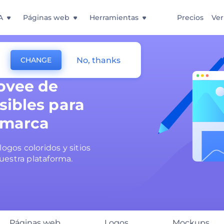
A
Páginas web
Herramientas
Precios
Ver
No, thanks
CHANGE
rovee de
sibles para
 marca
logos coloridos y sitios
uestra plataforma.
Páginas web
Logos
Mockups