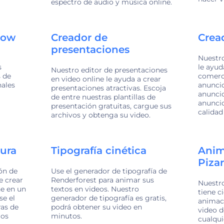
espectro de audio y música online.
how
Creador de
Crea
presentaciones
Nuestro
s
le ayud
Nuestro editor de presentaciones
s de
comerci
en video online le ayuda a crear
nales
anuncio
presentaciones atractivas. Escoja
anuncio
de entre nuestras plantillas de
anuncio
presentación gratuitas, cargue sus
calidad
archivos y obtenga su video.
tura
Tipografía cinética
Anim
Piza
ón de
Use el generador de tipografía de
e crear
Renderforest para animar sus
Nuestro
ne en un
textos en videos. Nuestro
tiene c
se el
generador de tipografía es gratis,
animaci
ras de
podrá obtener su video en
video d
los
minutos.
cualqui