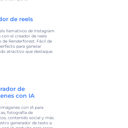
or de reels
els llamativos de Instagram
a con el creador de reels
o de Renderforest. Fácil de
perfecto para generar
do atractivo que destaque.
rador de
enes con IA
 imágenes con IA para
s, fotografía de
os, contenido social y más.
stro generador de texto a
con IA gratuito para crear