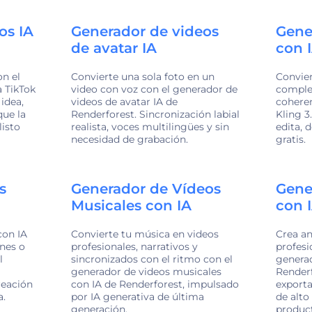
os IA
Generador de videos
Gene
de avatar IA
con 
n el
Convierte una sola foto en un
Convier
a TikTok
video con voz con el generador de
complet
idea,
videos de avatar IA de
coheren
que la
Renderforest. Sincronización labial
Kling 3
listo
realista, voces multilingües y sin
edita, 
necesidad de grabación.
gratis.
s
Generador de Vídeos
Gene
Musicales con IA
con 
con IA
Convierte tu música en videos
Crea an
enes o
profesionales, narrativos y
profesi
l
sincronizados con el ritmo con el
generad
generador de videos musicales
Renderf
reación
con IA de Renderforest, impulsado
exporta
a.
por IA generativa de última
de alto
generación.
produc