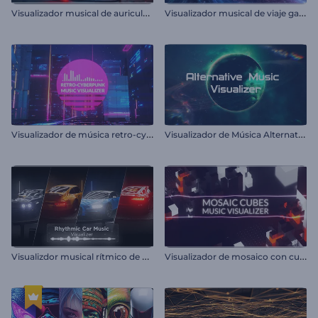
V
isualizador musical de auriculares rítmicos
V
isualizador musical de viaje galáctico
V
isualizador de música retro-cyberpunk
V
isualizador de Música Alternativo
V
isualizdor musical rítmico de automóvil
V
isualizador de mosaico con cubos musicales