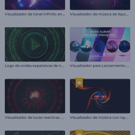
V
isualizador de túnel Infinito en loop
V
isualizador de música de líquido en movimiento
L
ogo de ondas expansivas de neón
V
isualizador para Lanzamiento de Álbum de Música
V
isualizador de luces reactivas al sonido
V
isualizador de música con rayos ardientes