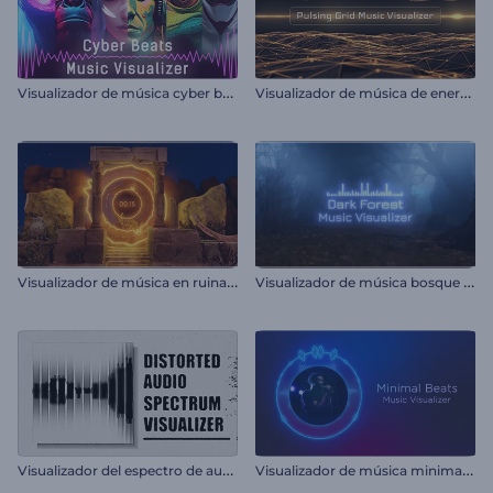
V
isualizador de música cyber beats
V
isualizador de música de energía pulsante
V
isualizador de música en ruinas antiguas
V
isualizador de música bosque oscuro
V
isualizador del espectro de audio distorsionado
V
isualizador de música minimalista