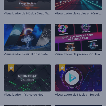
V
isualizador de Música Deep Techno
V
isualizador de cables en túnel de neón
V
isualizador musical observatorio cósmico
V
isualizador de promoción de álbum musical
V
isualizador de Música - Tocadiscos
Visualizador - Ritmo de Neón