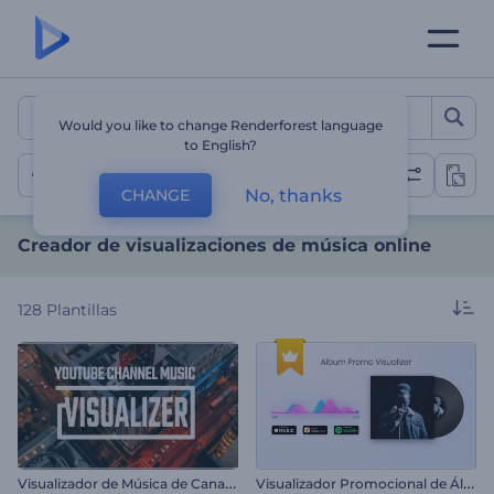
Creador de visualizacione
Would you like to change Renderforest language
to English?
Visualizaciones musicales
No, thanks
CHANGE
Creador de visualizaciones de música online
128
Plantillas
V
isualizador de Música de Canal de YouTube
V
isualizador Promocional de Álbum