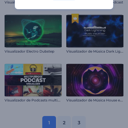
V
isualizador de líneas de neón abstractas
Visualizador de audio de Podcast
V
isualizador de Mùsica Dark Lightning
Visualizador Electro Dubstep
V
isualizador de Podcasts multipropósito
V
isualizador de Música House electrónica
1
2
3