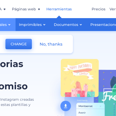
A
Páginas web
Herramientas
Precios
Ver
ales
Imprimibles
Documentos
Presentacion
No, thanks
CHANGE
torias
romiso
 Instagram creadas
estas plantillas y