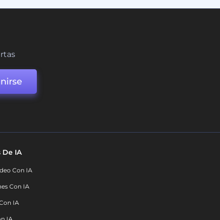
ertas
nirse
 De IA
deo Con IA
nes Con IA
 Con IA
on IA