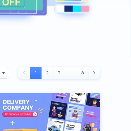
1
2
3
...
8