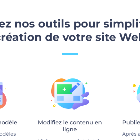
sez nos outils pour simplif
création de votre site We
modèle
Modifiez le contenu en
Publie
ligne
odèles
Après a