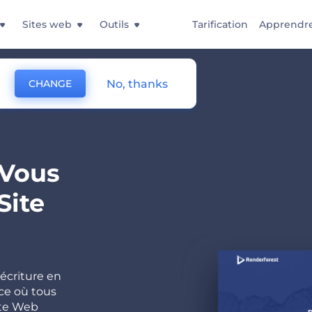
Sites web
Outils
Tarification
Apprendr
No, thanks
CHANGE
 Vous
Site
écriture en
ace où tous
site Web