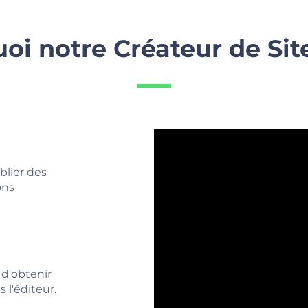
oi notre Créateur de Si
blier des
ons
 d'obtenir
 l'éditeur.