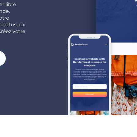
r libre
nde.
otre
battus, car
Créez votre