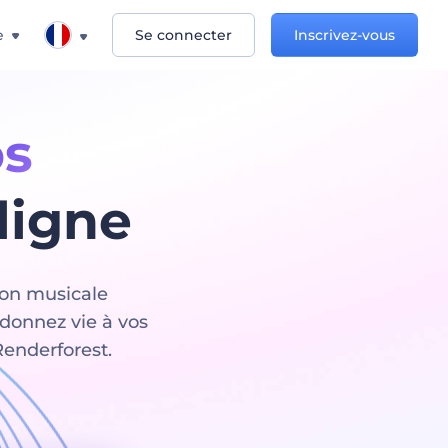
e
Se connecter
Inscrivez-vous
os
ligne
ion musicale
 donnez vie à vos
enderforest.