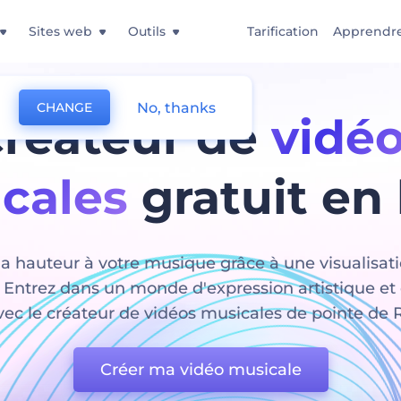
Sites web
Outils
Tarification
Apprendr
No, thanks
CHANGE
réateur de
vidé
cales
gratuit en 
a hauteur à votre musique grâce à une visualisat
 Entrez dans un monde d'expression artistique et
c le créateur de vidéos musicales de pointe de R
Créer ma vidéo musicale