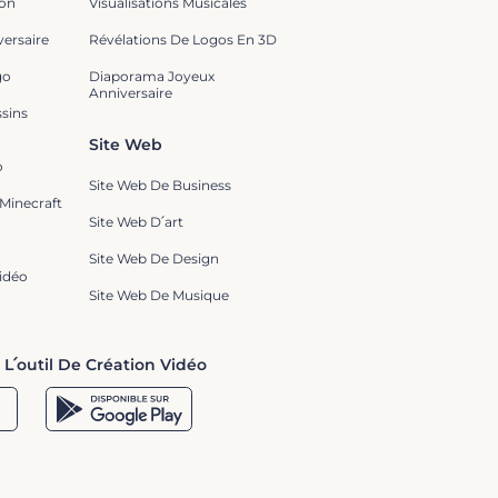
ion
Visualisations Musicales
ersaire
Révélations De Logos En 3D
go
Diaporama Joyeux
Anniversaire
sins
Site Web
o
Site Web De Business
Minecraft
Site Web D՛art
Site Web De Design
Vidéo
Site Web De Musique
 L՛outil De Création Vidéo