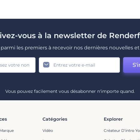
rivez-vous à la newsletter de Renderf
parmi les premiers à recevoir nos dernières nouvelles et 
S'i
Vous pouvez facilement vous désabonner n'importe quand.
ces
Catégories
Explorer
 Marque
Vidéo
Créateur D’intro Y