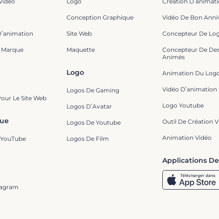
Vidéo
Logo
Création D՛animat
Conception Graphique
Vidéo De Bon Anniv
D՛animation
Site Web
Concepteur De Lo
 Marque
Maquette
Concepteur De Des
Animés
g
Logo
Animation Du Log
Vidéo D՛animation 
Logos De Gaming
Pour Le Site Web
Logo Youtube
Logos D՛Avatar
que
Outil De Création 
Logos De Youtube
Animation Vidéo
 YouTube
Logos De Film
Applications De
tagram