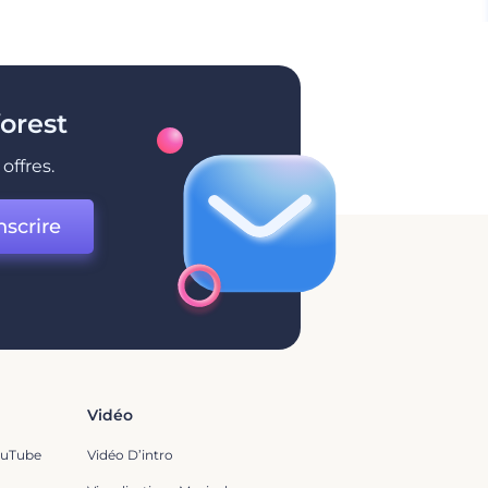
orest
offres.
nscrire
Vidéo
ouTube
Vidéo D’intro