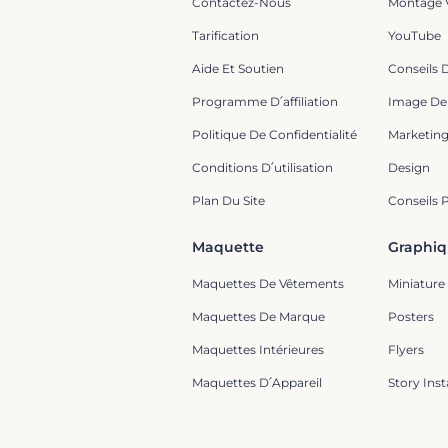
Contactez-Nous
Montage 
Tarification
YouTube
Aide Et Soutien
Conseils 
Programme D՛affiliation
Image De
Politique De Confidentialité
Marketin
Conditions D՛utilisation
Design
Plan Du Site
Conseils 
Maquette
Graphi
Maquettes De Vêtements
Miniature
Maquettes De Marque
Posters
Maquettes Intérieures
Flyers
Maquettes D՛Appareil
Story Ins