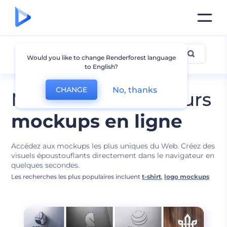
Conceptions de Mockups
Would you like to change Renderforest language
to English?
No, thanks
CHANGE
Modifiez les meilleurs
mockups en ligne
Accédez aux mockups les plus uniques du Web. Créez des
visuels époustouflants directement dans le navigateur en
quelques secondes.
Les recherches les plus populaires incluent
t-shirt
,
logo mockups