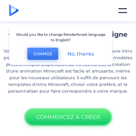
Créez une intro Minecraft en ligne
Would you like to change Renderforest language
to English?
Vous souhaitez créer une animation Minecraft ou une intro
No, thanks
CHANGE
pour votre vlog de jeux vidéo en ligne ? Avec des modèles
prêts à l'emploi disponibles sur Renderforest, la création
d'une animation Minecraft est facile et amusante, même
pour les nouveaux utilisateurs. Il suffit de parcourir les
templates d'intro Minecraft, choisir votre préféré, et le
personnaliser pour faire correspondre à votre marque.
COMMENCEZ À CRÉER