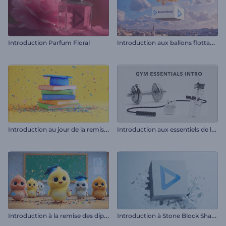
I
ntroduction aux ballons flottants
Introduction Parfum Floral
I
ntroduction au jour de la remise des diplômes
I
ntroduction aux essentiels de la salle de sport
I
ntroduction à la remise des diplômes de Chick
I
ntroduction à Stone Block Shatter