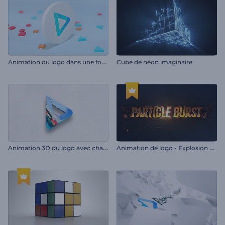
A
nimation du logo dans une forme roulante
Cube de néon imaginaire
A
nimation 3D du logo avec changement de texture
A
nimation de logo - Explosion de particules