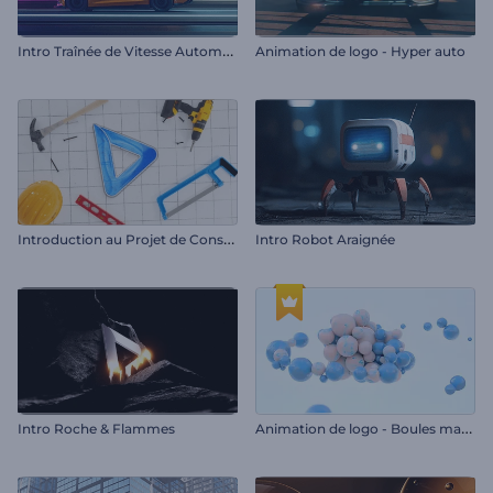
I
ntro Traînée de Vitesse Automobile
Animation de logo - Hyper auto
I
ntroduction au Projet de Construction
Intro Robot Araignée
A
nimation de logo - Boules magnétiques
Intro Roche & Flammes