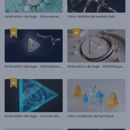
A
nimation de logo - Mouvement magnétique
Intro réaliste de basket-ball
A
nimation de logo - Dévoilement délicat
A
nimation de logo - Esthétique du marbre
A
nimation de logo - Univers étoilé
Intro médicale dynamique