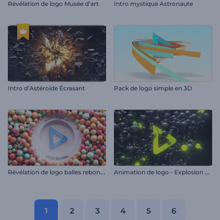
Révélation de logo Musée d’art
Intro mystique Astronaute
Intro d’Astéroïde Écrasant
Pack de logo simple en 3D
R
évélation de logo balles rebondissantes
A
nimation de logo - Explosion moléculaire
1
2
3
4
5
6