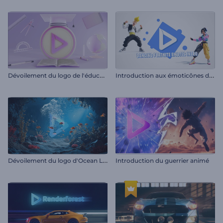
D
évoilement du logo de l'éducation
I
ntroduction aux émoticônes dansantes de Fortnite
D
évoilement du logo d'Ocean Life
Introduction du guerrier animé