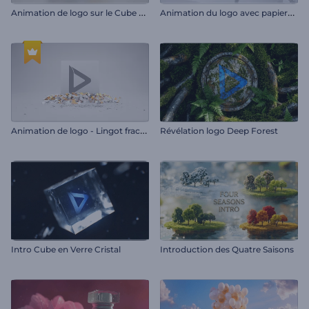
A
nimation de logo sur le Cube de Rubik
A
nimation du logo avec papiers volants
A
nimation de logo - Lingot fracassant
Révélation logo Deep Forest
Intro Cube en Verre Cristal
Introduction des Quatre Saisons