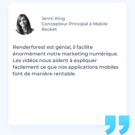
Jenni King
Concepteur Principal à Mobile
Rocket
R
Renderforest est génial, il facilite
C
énormément notre marketing numérique.
u
s
Les vidéos nous aident à expliquer
t
facilement ce que nos applications mobiles
font de manière rentable.
le