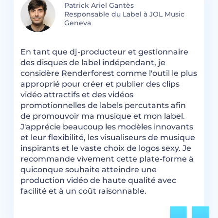
Patrick Ariel Gantès
Responsable du Label à JOL Music
Geneva
À
En tant que dj-producteur et gestionnaire
n
de
des disques de label indépendant, je
c
considère Renderforest comme l'outil le plus
d
approprié pour créer et publier des clips
i
i-
vidéo attractifs et des vidéos
D
promotionnelles de labels percutants afin
R
de promouvoir ma musique et mon label.
n
J'apprécie beaucoup les modèles innovants
f
et leur flexibilité, les visualiseurs de musique
m
inspirants et le vaste choix de logos sexy. Je
recommande vivement cette plate-forme à
quiconque souhaite atteindre une
production vidéo de haute qualité avec
facilité et à un coût raisonnable.