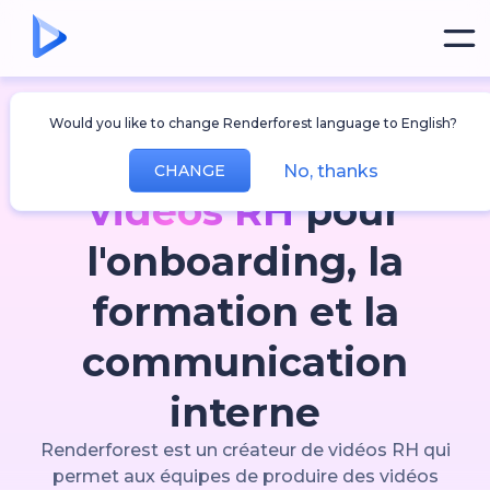
Du contenu RH que vos collaborateurs
Would you like to change Renderforest language to English?
regardent vraiment
Le
créateur de
No, thanks
CHANGE
vidéos RH
pour
l'onboarding, la
formation et la
communication
interne
Renderforest est un créateur de vidéos RH qui
permet aux équipes de produire des vidéos