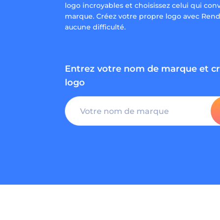
logo incroyables et choisissez celui qui con
marque. Créez votre propre logo avec Rend
aucune difficulté.
Entrez votre nom de marque et cr
logo