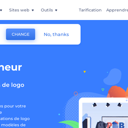
Sites web
Outils
Tarification
Apprendr
No, thanks
CHANGE
heur
s de logo
es pour votre
e
ations de logo
e modèles de