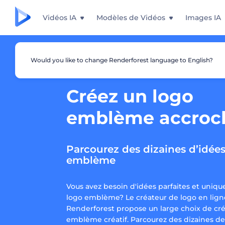
Vidéos IA
Modèles de Vidéos
Images IA
Would you like to change Renderforest language to English?
Créez un logo
emblème accroc
Parcourez des dizaines d’idée
emblème
Vous avez besoin d'idées parfaites et uniqu
logo emblème? Le créateur de logo en lign
Renderforest propose un large choix de cré
emblème créatif. Parcourez des dizaines d