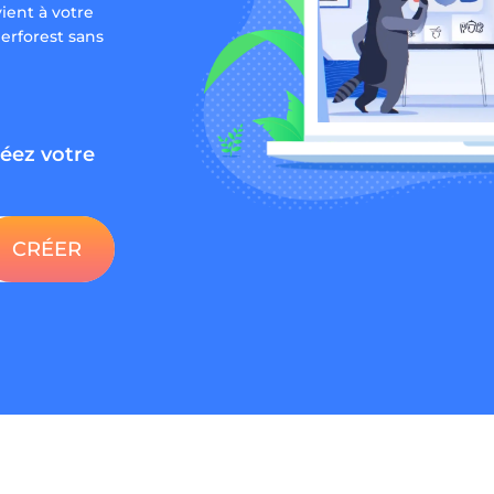
vient à votre
erforest sans
éez votre
CRÉER