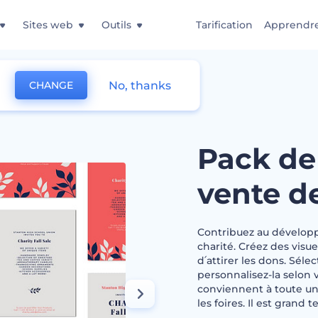
Sites web
Outils
Tarification
Apprendr
No, thanks
CHANGE
a vente de charité
Pack de
vente de
Contribuez au dévelop
charité. Créez des visu
d՛attirer les dons. Sél
personnalisez-la selon 
conviennent à toute une
les foires. Il est grand 