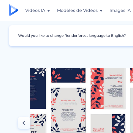
Vidéos IA
Modèles de Vidéos
Images IA
Would you like to change Renderforest language to English?
Graphismes
Flyers
Pack de designs pour l