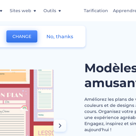
Sites web
Outils
Tarification
Apprendr
No, thanks
CHANGE
ans de cours amusants
Modèles
amusan
Améliorez les plans de
couleurs et de designs
cours. Organisez votre 
une expérience agréabl
Engagez, inspirez et si
aujourd'hui !