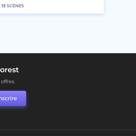
13
SCÈNES
orest
offres.
nscrire