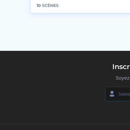
10
SCÈNES
Insc
Soyez 