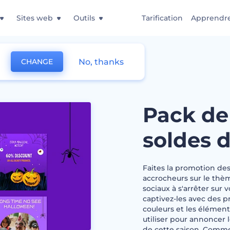
Sites web
Outils
Tarification
Apprendr
No, thanks
CHANGE
de promotion des soldes d'Halloween
Pack de
soldes 
Faites la promotion des
accrocheurs sur le thèm
sociaux à s'arrêter sur
captivez-les avec des p
couleurs et les élémen
utiliser pour annoncer l
de cette saison. Comme