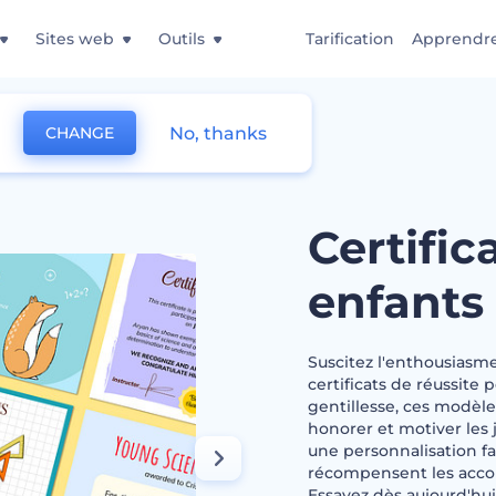
Sites web
Outils
Tarification
Apprendr
No, thanks
CHANGE
ite des enfants
Certific
enfants
Suscitez l'enthousiasme
certificats de réussite
gentillesse, ces modèle
honorer et motiver les 
une personnalisation fa
récompensent les acco
Essayez dès aujourd'hui