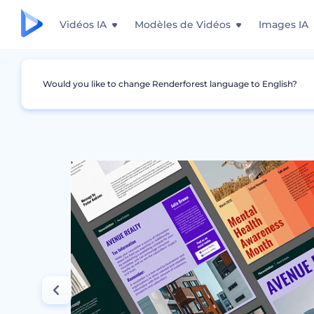
Vidéos IA
Modèles de Vidéos
Images IA
Would you like to change Renderforest language to English?
Graphismes
Newsletter
Modèles de newsl