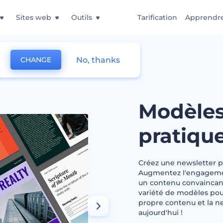
Sites web
Outils
Tarification
Apprendr
No, thanks
CHANGE
etter pratiques
Modèles
pratiqu
Créez une newsletter pr
Augmentez l'engagement
un contenu convaincant
variété de modèles pour 
propre contenu et la n
aujourd'hui !