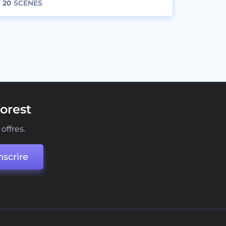
20
SCÈNES
orest
offres.
nscrire