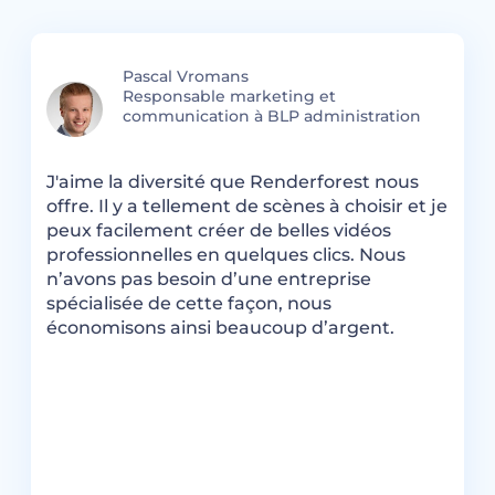
Pascal Vromans
à
Responsable marketing et
communication à BLP administration
J'aime la diversité que Renderforest nous
R
offre. Il y a tellement de scènes à choisir et je
p
peux facilement créer de belles vidéos
a
professionnelles en quelques clics. Nous
c
k,
n’avons pas besoin d’une entreprise
i
spécialisée de cette façon, nous
R
économisons ainsi beaucoup d’argent.
t