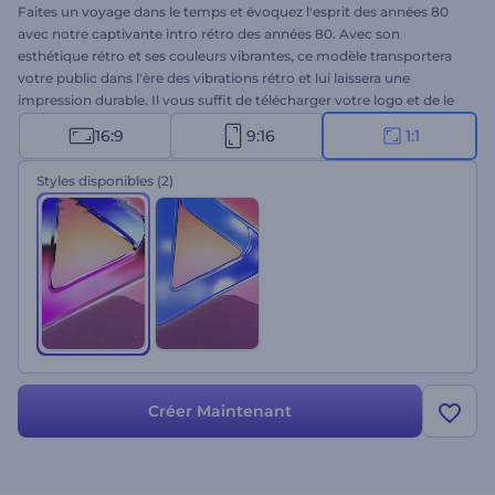
Faites un voyage dans le temps et évoquez l'esprit des années 80
avec notre captivante intro rétro des années 80. Avec son
esthétique rétro et ses couleurs vibrantes, ce modèle transportera
votre public dans l'ère des vibrations rétro et lui laissera une
impression durable. Il vous suffit de télécharger votre logo et de le
laisser prendre vie dans un spectacle envoûtant de visuels
16:9
9:16
1:1
nostalgiques. Parfaitement adapté aux ouvertures de programmes
rétro, aux promotions de chaînes, aux introductions de sites Web
Styles disponibles
(2)
de jeux, aux vidéos publicitaires nostalgiques, et à bien d'autres
projets. Faites l'expérience de la magie des années 80 et rendez vos
projets inoubliables.
Créer Maintenant