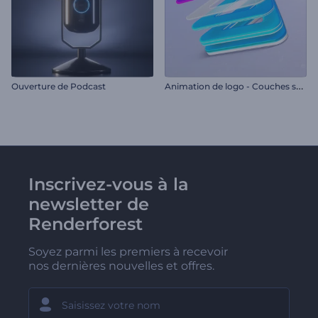
A
nimation de logo - Couches superposées
Ouverture de Podcast
Inscrivez-vous à la
newsletter de
Renderforest
Soyez parmi les premiers à recevoir
nos dernières nouvelles et offres.