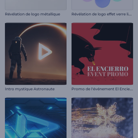
R
évélation de logo effet verre liquide
Révélation de logo métallique
P
romo de l'événement El Encierro
Intro mystique Astronaute