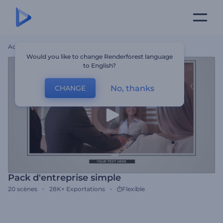
Accueil
Modèles
Pack D'entreprise Simple
Would you like to change Renderforest language
to English?
No, thanks
CHANGE
Pack d'entreprise simple
20
scènes
28K+
Exportations
Flexible