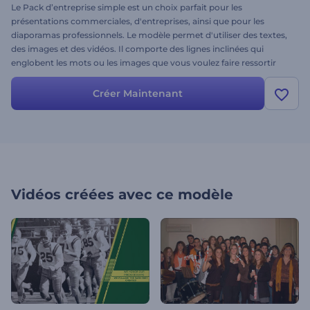
Le Pack d’entreprise simple est un choix parfait pour les
présentations commerciales, d'entreprises, ainsi que pour les
diaporamas professionnels. Le modèle permet d'utiliser des textes,
des images et des vidéos. Il comporte des lignes inclinées qui
englobent les mots ou les images que vous voulez faire ressortir
pour donner à votre présentation un petit avantage
supplémentaire. Cela vous aidera à garder votre public impliqué
Créer Maintenant
sans être distrait par des effets inutiles.
Vidéos créées avec ce modèle