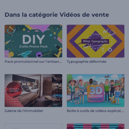
Dans la catégorie
Vidéos de vente
P
ack promotionnel sur l'artisanat
Typographie déformée
B
oîte à outils de vidéos explicatives 3D
Galerie de l'immobilier