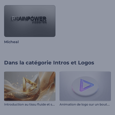
Micheal
Dans la catégorie
Intros et Logos
I
ntroduction au tissu fluide et scintillant
A
nimation de logo sur un bouton