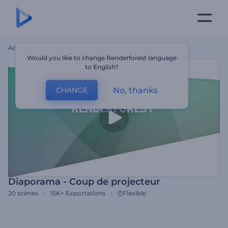
Accueil
Modèles
Diaporama - Coup De Projecteur
Would you like to change Renderforest language
to English?
No, thanks
CHANGE
Diaporama - Coup de projecteur
20
scènes
15K+
Exportations
Flexible