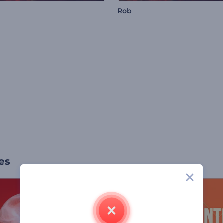
Rob
es