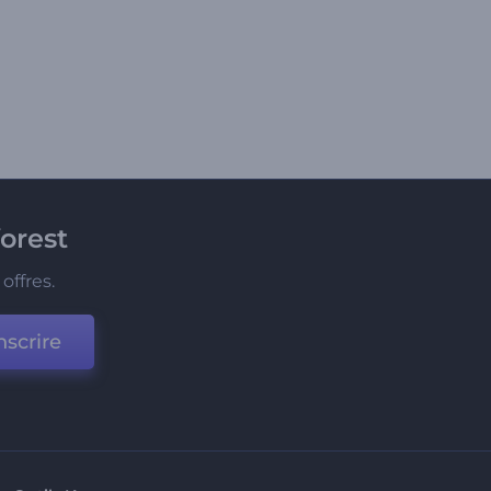
orest
offres.
nscrire