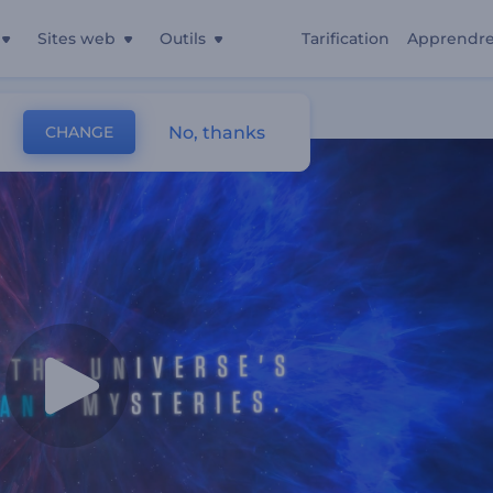
Sites web
Outils
Tarification
Apprendr
No, thanks
CHANGE