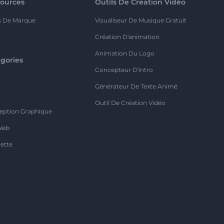
ources
Outils De Création Vidéo
s De Marque
Visualiseur De Musique Gratuit
Création D'animation
Animation Du Logo
gories
Concepteur D'intro
o
Générateur De Texte Animé
Outil De Création Vidéo
eption Graphique
Web
ette