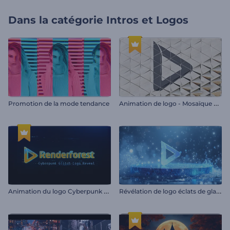
Dans la catégorie
Intros et Logos
A
nimation de logo - Mosaïque en 3D
Promotion de la mode tendance
A
nimation du logo Cyberpunk glitch
R
évélation de logo éclats de glace