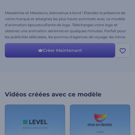
Mesdames et Messieurs, bienvenue à bord ! Étendez la présence de
votre marque et atteignez les plus hauts sommets avec ce modèle
d’animation époustouflante de logo. Téléchargez votre logo et
obtenez une animation aérienne en quelques minutes. Parfait pour
les publicités télévisées, les promos d'agences de voyage, les intros
de chaînes YouTube, les présentations d'entreprises, et bien plus
encore. S'il vous plaît, attachez votre ceinture et faites-en un essai !
Créer Maintenant
Vidéos créées avec ce modèle