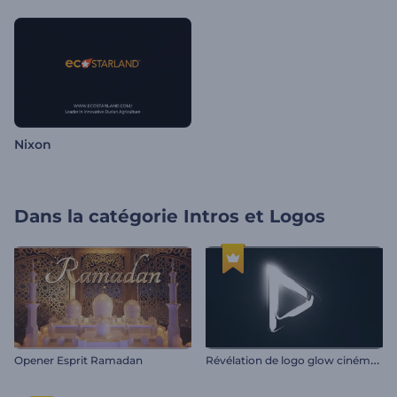
Nixon
Dans la catégorie
Intros et Logos
R
évélation de logo glow cinématique
Opener Esprit Ramadan