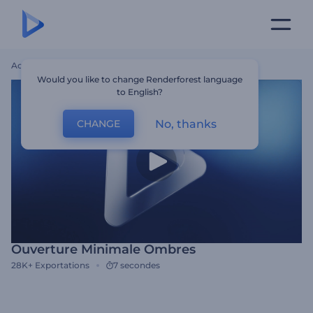
Accueil
Modèles
Ouverture Minimale Ombres
Would you like to change Renderforest language
to English?
No, thanks
CHANGE
Ouverture Minimale Ombres
28K+
Exportations
7 secondes