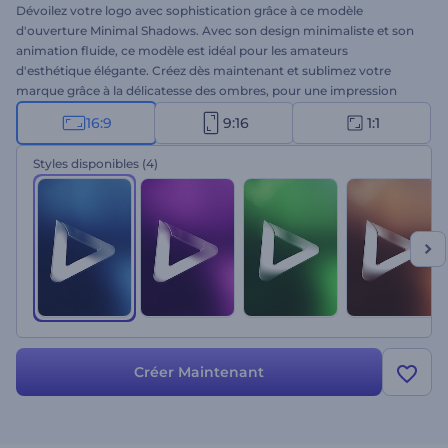
Dévoilez votre logo avec sophistication grâce à ce modèle
d'ouverture Minimal Shadows. Avec son design minimaliste et son
animation fluide, ce modèle est idéal pour les amateurs
d'esthétique élégante. Créez dès maintenant et sublimez votre
marque grâce à la délicatesse des ombres, pour une impression
durable. Insérez votre logo, saisissez votre slogan, choisissez une
16:9
9:16
1:1
musique de fond et profitez d'une animation de logo haute qualité
en quelques minutes. Idéal pour les promotions d'entreprise, les
Styles disponibles
(4)
présentations de produits, les ouvertures de présentations, les
intros ou outros de chaînes, et bien d'autres projets. Essayez-le dès
maintenant !
Créer Maintenant