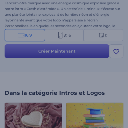
Lancez votre marque avec une énergie cosmique explosive grâce à
notre intro « Crash d'astéroïde ». Un astéroïde lumineux s'écrase sur
une planète lointaine, explosant de lumière néon et d'énergie
rayonnante avant que votre logo n'apparaisse à l'écran.
Personnalisez-la en quelques secondes en ajoutant votre logo, le
nom de votre marque, votre slogan et une musique de fond. Idéale
16:9
9:16
1:1
pour les génériques de science-fiction, les bandes-annonces, les
intros futuristes, les chaînes de jeux vidéo et autres projets sur le
thème de l'espace. Essayez-la dès maintenant !
Créer Maintenant
Dans la catégorie
Intros et Logos