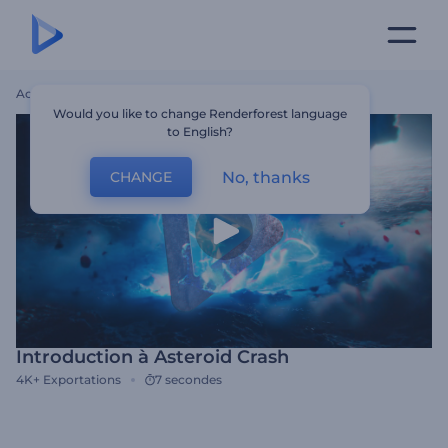
Accueil
Modèles
Introduction À Asteroid Crash
Would you like to change Renderforest language
to English?
No, thanks
CHANGE
Introduction à Asteroid Crash
4K+
Exportations
7 secondes