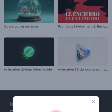
P
romo de l'événement El Encierro
Ouvre-boules de neige
A
nimation 3D du logo avec changement de texture
Animation de logo Néon liquide
Inscrivez-vous à la
newsletter de