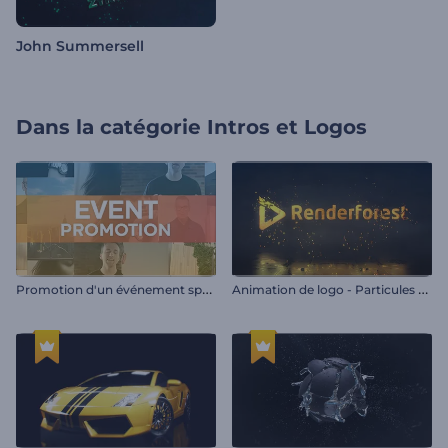
John Summersell
Dans la catégorie
Intros et Logos
P
romotion d'un événement spécial
A
nimation de logo - Particules ambiantes